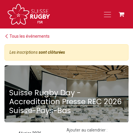
Se rendre au contenu
Tous les événements
Les inscriptions
sont clôturées
L
Suisse Rugby Day -
Accreditation Presse REC 2026
Suisse-Pays-Bas
Ajouter au calendrier :