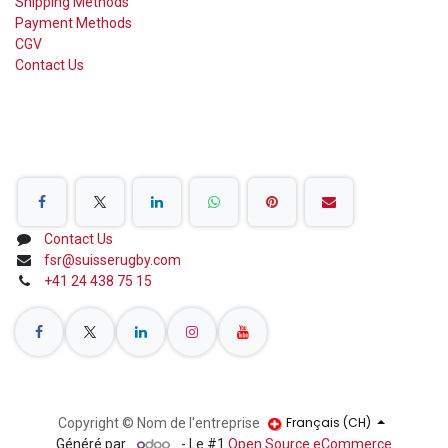
Shipping Methods
Payment Methods
CGV
Contact Us
Share on Social Networks
Contact Us
fsr@suisserugby.com
+41 24 438 75 15
Français (CH)
Copyright © Nom de l'entreprise
Généré par
- Le #1
Open Source eCommerce