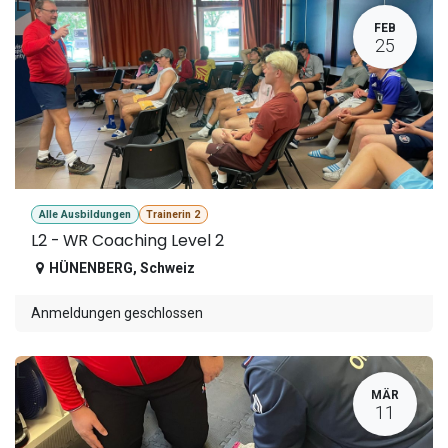
L
FEB
25
Alle Ausbildungen
Trainerin 2
L2 - WR Coaching Level 2
HÜNENBERG
,
Schweiz
Anmeldungen geschlossen
L
MÄR
11