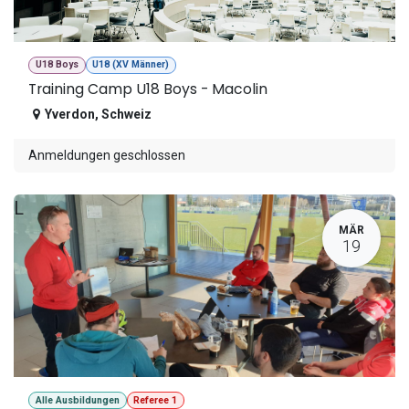
U18 Boys
U18 (XV Männer)
Training Camp U18 Boys - Macolin
Yverdon
,
Schweiz
Anmeldungen geschlossen
L
MÄR
19
Alle Ausbildungen
Referee 1