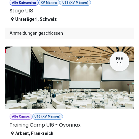
Alle Kategorien
XV Männer
U18 (XV Männer)
Stage U18
Unterägeri
,
Schweiz
Anmeldungen geschlossen
L
FEB
11
Alle Camps
U16 (XV Männer)
Training Camp U16 - Oyonnax
Arbent
,
Frankreich