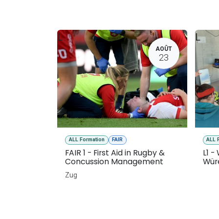
L
L
AOÛT
23
ALL Formation
FAIR
ALL 
FAIR 1 - First Aid in Rugby &
L1 -
Concussion Management
Wür
Zug