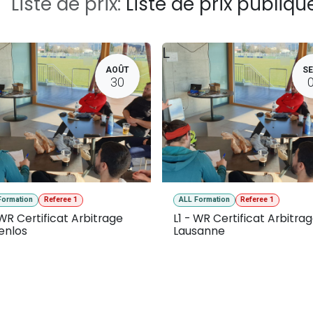
Liste de prix:
Liste de prix publiqu
L
AOÛT
SE
30
Formation
Referee 1
ALL Formation
Referee 1
 WR Certificat Arbitrage
L1 - WR Certificat Arbitra
enlos
Lausanne