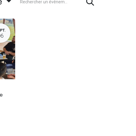
e
PT.
06
ge